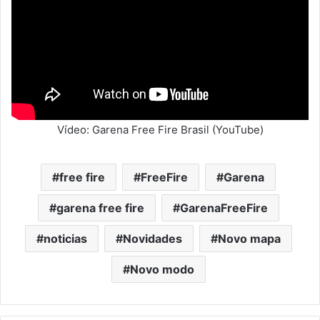
Vídeo: Garena Free Fire Brasil (YouTube)
free fire
FreeFire
Garena
garena free fire
GarenaFreeFire
noticias
Novidades
Novo mapa
Novo modo