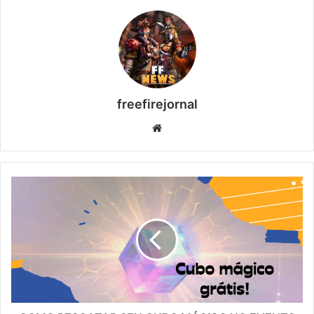
freefirejornal
Website
COMO
RESGATAR
SEU
CUBO
MÁGICO
NO
EVENTO
ARRAIÁ
FF