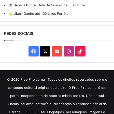
Data da Conta
:
Data de Criação da Sua Conta
Likes
:
Ganhe até 100 Likes Por Dia
REDES SOCIAIS
Facebook
X
YouTube
Instagram
TikTok
© 2026 Free Fire Jornal. Todos os direitos reservados sobre o
conteúdo editorial original deste site. O Free Fire Jornal é um
portal independente de notícias criado por fãs. Não possui
vínculo, afiliação, patrocínio, autorização ou endosso oficial da
Garena. FREE FIRE, seus logotipos, personagens, imagens e