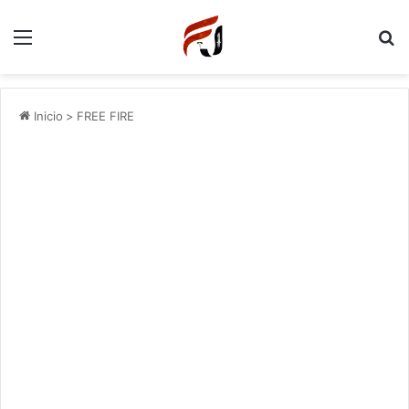
Menu
P
Inicio
>
FREE FIRE