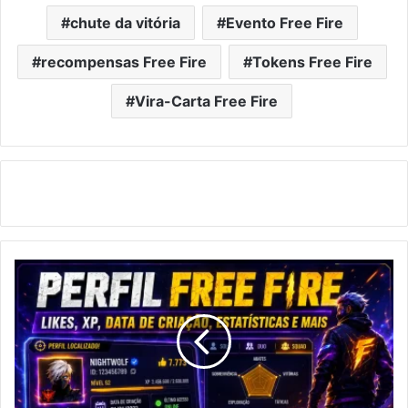
chute da vitória
Evento Free Fire
recompensas Free Fire
Tokens Free Fire
Vira-Carta Free Fire
Perfil
Free
Fire:
consulte
sua
conta,
estatísticas,
skins