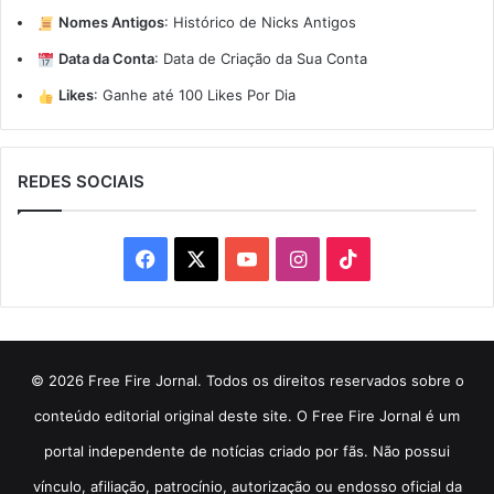
Nomes Antigos
:
Histórico de Nicks Antigos
Data da Conta
:
Data de Criação da Sua Conta
Likes
:
Ganhe até 100 Likes Por Dia
REDES SOCIAIS
Facebook
X
YouTube
Instagram
TikTok
© 2026 Free Fire Jornal. Todos os direitos reservados sobre o
conteúdo editorial original deste site. O Free Fire Jornal é um
portal independente de notícias criado por fãs. Não possui
vínculo, afiliação, patrocínio, autorização ou endosso oficial da