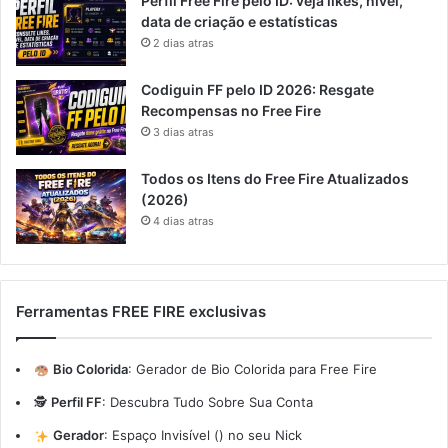
Perfil Free Fire pelo ID: veja likes, nível,
data de criação e estatísticas
2 dias atras
Codiguin FF pelo ID 2026: Resgate
Recompensas no Free Fire
3 dias atras
Todos os Itens do Free Fire Atualizados
(2026)
4 dias atras
Ferramentas FREE FIRE exclusivas
Bio Colorida
:
Gerador de Bio Colorida para Free Fire
🕵️
Perfil FF
:
Descubra Tudo Sobre Sua Conta
Gerador
:
Espaço Invisível (ㅤ) no seu Nick