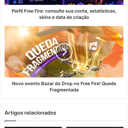
e
data
Perfil Free Fire: consulte sua conta, estatísticas,
de
skins e data de criação
criação
Novo
evento
Bazar
do
Drop
no
Free
Fire!
Queda
Fragmentada
Novo evento Bazar do Drop no Free Fire! Queda
Fragmentada
Artigos relacionados