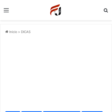
Menu
P
Inicio
>
DICAS