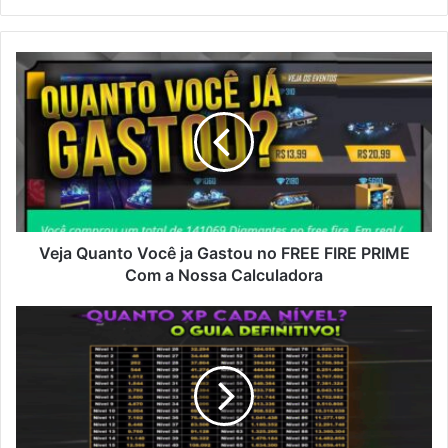
Veja
Quanto
Você
ja
Gastou
no
FREE
FIRE
PRIME
Com
Veja Quanto Você ja Gastou no FREE FIRE PRIME
a
Com a Nossa Calculadora
Nossa
Calculadora
Descubra
Quanto
XP
Falta
Para
o
Nível