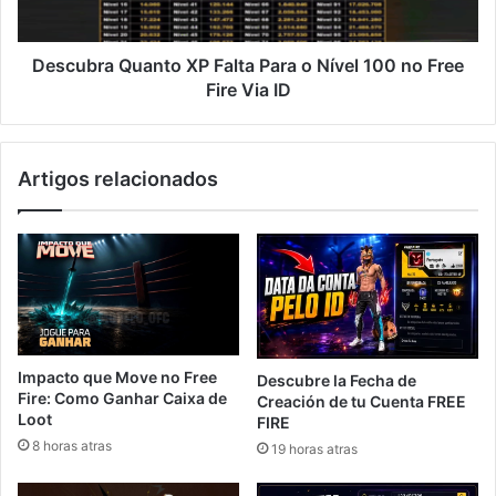
100
no
Free
Descubra Quanto XP Falta Para o Nível 100 no Free
Fire
Fire Via ID
Via
ID
Artigos relacionados
Impacto que Move no Free
Descubre la Fecha de
Fire: Como Ganhar Caixa de
Creación de tu Cuenta FREE
Loot
FIRE
8 horas atras
19 horas atras