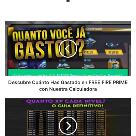
web
Descubre
Cuánto
Has
Gastado
en
FREE
FIRE
PRIME
con
Nuestra
Descubre Cuánto Has Gastado en FREE FIRE PRIME
Calculadora
con Nuestra Calculadora
Descubre
Cuánta
XP
Falta
Para
el