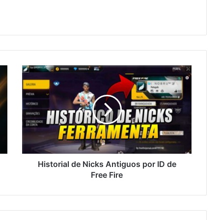
Historial
de
Nicks
Antiguos
por
ID
de
Free
Fire
Historial de Nicks Antiguos por ID de
Free Fire