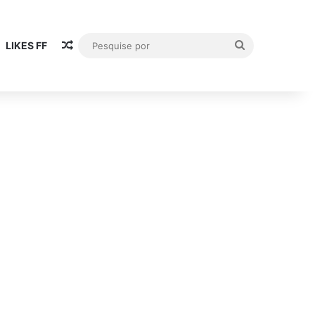
Publicación al azar
Pesquise
LIKES FF
por