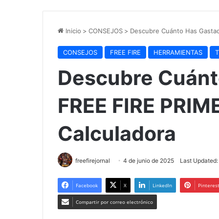
Inicio
>
CONSEJOS
>
Descubre Cuánto Has Gastad
CONSEJOS
FREE FIRE
HERRAMIENTAS
T
Descubre Cuánt
FREE FIRE PRIME
Calculadora
freefirejornal
4 de junio de 2025
Last Updated:
Facebook
X
LinkedIn
Pinteres
Compartir por correo electrónico