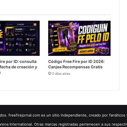
Fire por ID: consulta
Código Free Fire por ID 2026:
, fecha de creación y
Canjea Recompensas Gratis
s
3 días atras
. freefirejornal.com es un sitio independiente, creado por fanáticos 
rena International. Otras marcas registradas pertenecen a sus respecti