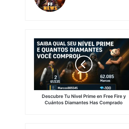
Descubre
Tu
Nivel
Prime
en
Free
Fire
y
Cuántos
Diamantes
Descubre Tu Nivel Prime en Free Fire y
Has
Cuántos Diamantes Has Comprado
Comprado