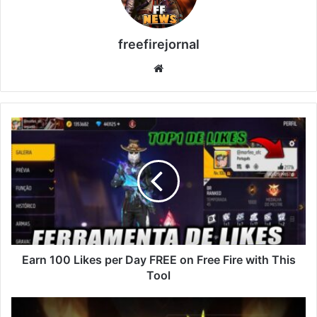
freefirejornal
Website
Earn
100
Likes
per
Day
FREE
on
Free
Fire
with
Earn 100 Likes per Day FREE on Free Fire with This
This
Tool
Tool
Loja