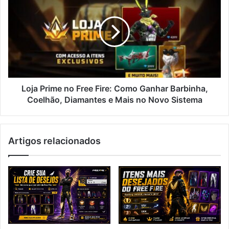
Prime
no
Free
Fire:
Como
Ganhar
Barbinha,
Coelhão,
Diamantes
Loja Prime no Free Fire: Como Ganhar Barbinha,
e
Coelhão, Diamantes e Mais no Novo Sistema
Mais
no
Novo
Artigos relacionados
Sistema