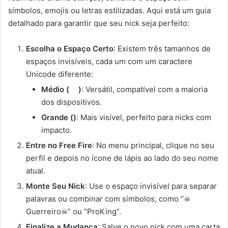
símbolos, emojis ou letras estilizadas. Aqui está um guia
detalhado para garantir que seu nick seja perfeito:
Escolha o Espaço Certo
: Existem três tamanhos de
espaços invisíveis, cada um com um caractere
Unicode diferente:
Médio ( ﾠ)
: Versátil, compatível com a maioria
dos dispositivos.
Grande (ㅤ)
: Mais visível, perfeito para nicks com
impacto.
Entre no Free Fire
: No menu principal, clique no seu
perfil e depois no ícone de lápis ao lado do seu nome
atual.
Monte Seu Nick
: Use o espaço invisível para separar
palavras ou combinar com símbolos, como “☠ㅤ
Guerreiro☠” ou “ProㅤKing”.
Finalize a Mudança
: Salve o novo nick com uma carta