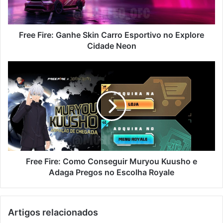
no
Explore
Cidade
Neon
Free Fire: Ganhe Skin Carro Esportivo no Explore
Cidade Neon
Free
Fire:
Como
Conseguir
Muryou
Kuusho
e
Adaga
Pregos
no
Free Fire: Como Conseguir Muryou Kuusho e
Escolha
Adaga Pregos no Escolha Royale
Royale
Artigos relacionados