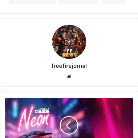
freefirejornal
Website
Free
Fire:
Ganhe
Skin
Carro
Esportivo