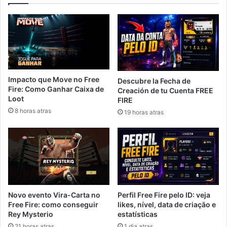
Impacto que Move no Free
Descubre la Fecha de
Fire: Como Ganhar Caixa de
Creación de tu Cuenta FREE
Loot
FIRE
8 horas atras
19 horas atras
Novo evento Vira-Carta no
Perfil Free Fire pelo ID: veja
Free Fire: como conseguir
likes, nível, data de criação e
Rey Mysterio
estatísticas
21 horas atras
1 dia atras