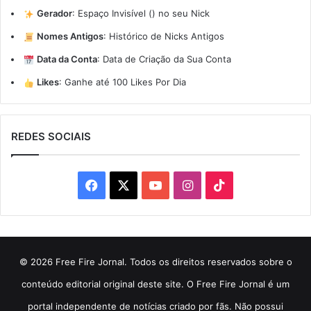
Gerador
:
Espaço Invisível (ㅤ) no seu Nick
Nomes Antigos
:
Histórico de Nicks Antigos
Data da Conta
:
Data de Criação da Sua Conta
Likes
:
Ganhe até 100 Likes Por Dia
REDES SOCIAIS
Facebook
X
YouTube
Instagram
TikTok
© 2026 Free Fire Jornal. Todos os direitos reservados sobre o
conteúdo editorial original deste site. O Free Fire Jornal é um
portal independente de notícias criado por fãs. Não possui