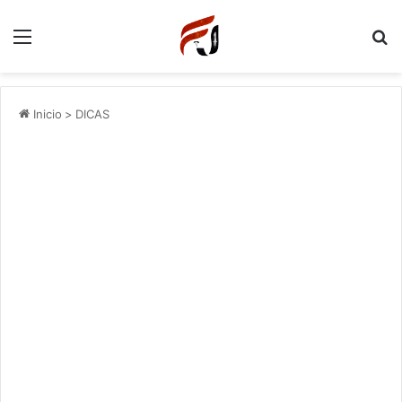
Menu
P
Inicio
>
DICAS