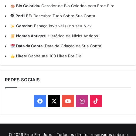
Bio Colorida
:
Gerador de Bio Colorida para Free Fire
🕵️
Perfil FF
:
Descubra Tudo Sobre Sua Conta
Gerador
:
Espaço Invisível (ㅤ) no seu Nick
Nomes Antigos
:
Histórico de Nicks Antigos
Data da Conta
:
Data de Criação da Sua Conta
Likes
:
Ganhe até 100 Likes Por Dia
REDES SOCIAIS
Facebook
X
YouTube
Instagram
TikTok
© 2026 Free Fire Jornal. Todos os direitos reservados sobre o