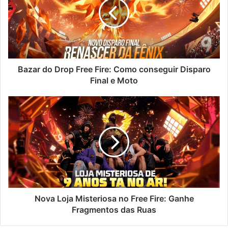
Free
Fire:
Como
conseguir
Disparo
Final
e
Bazar do Drop Free Fire: Como conseguir Disparo
Moto
Final e Moto
Nova
Loja
Misteriosa
no
Free
Fire:
Ganhe
Fragmentos
das
Ruas
Nova Loja Misteriosa no Free Fire: Ganhe
Fragmentos das Ruas