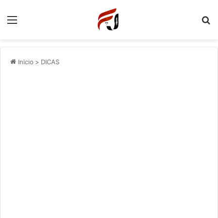
Menu
P
Inicio
>
DICAS