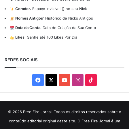
Gerador
:
Espaço Invisível (ㅤ) no seu Nick
Nomes Antigos
:
Histórico de Nicks Antigos
Data da Conta
:
Data de Criação da Sua Conta
Likes
:
Ganhe até 100 Likes Por Dia
REDES SOCIAIS
Facebook
X
YouTube
Instagram
TikTok
© 2026 Free Fire Jornal. Todos os direitos reservados sobre o
conteúdo editorial original deste site. O Free Fire Jornal é um