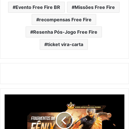
Evento Free Fire BR
Missões Free Fire
recompensas Free Fire
Resenha Pós-Jogo Free Fire
ticket vira-carta
Novo
evento
Bazar
do
Drop
no