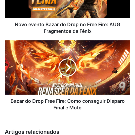
Free
Fire:
AUG
Fragmentos
Novo evento Bazar do Drop no Free Fire: AUG
da
Fragmentos da Fênix
Fênix
Bazar
do
Drop
Free
Fire:
Como
conseguir
Disparo
Final
e
Bazar do Drop Free Fire: Como conseguir Disparo
Moto
Final e Moto
Artigos relacionados