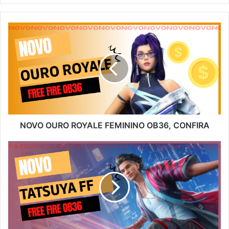
NOVO
OURO
ROYALE
FEMININO
OB36,
CONFIRA
NOVO OURO ROYALE FEMININO OB36, CONFIRA
PERSONAGEM
TATSUYA
SERÁ
UM
DOS
PRÊMIOS
DO
EVENTO