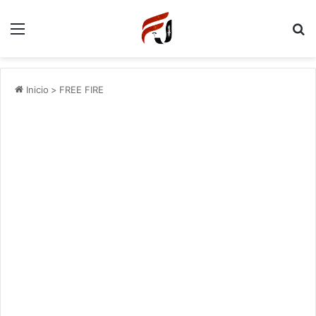
Menu
P
Inicio
>
FREE FIRE