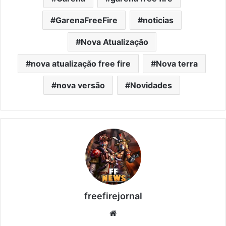
GarenaFreeFire
noticias
Nova Atualização
nova atualização free fire
Nova terra
nova versão
Novidades
freefirejornal
Website