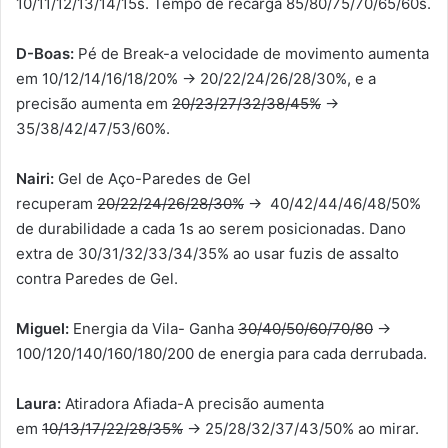
10/11/12/13/14/15s. Tempo de recarga 85/80/75/70/65/60s.
D-Boas
:
Pé de Break-a velocidade de movimento aumenta
em 10/12/14/16/18/20% → 20/22/24/26/28/30%, e a
precisão aumenta em
20/23/27/32/38/45%
→
35/38/42/47/53/60%.
Nairi
:
Gel de Aço-Paredes de Gel
recuperam
20/22/24/26/28/30%
→ 40/42/44/46/48/50%
de durabilidade a cada 1s ao serem posicionadas. Dano
extra de 30/31/32/33/34/35% ao usar fuzis de assalto
contra Paredes de Gel.
Miguel:
Energia da Vila- Ganha
30/40/50/60/70/80
→
100/120/140/160/180/200 de energia para cada derrubada.
Laura:
Atiradora Afiada-A precisão aumenta
em
10/13/17/22/28/35%
→ 25/28/32/37/43/50% ao mirar.