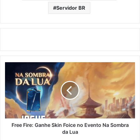
Servidor BR
Free
Fire:
Ganhe
Skin
Foice
no
Evento
Na
Sombra
da
Free Fire: Ganhe Skin Foice no Evento Na Sombra
Lua
da Lua