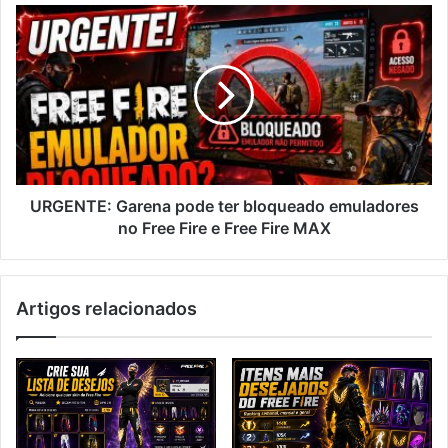
URGENTE:
Garena
pode
ter
bloqueado
emuladores
no
Free
Fire
e
URGENTE: Garena pode ter bloqueado emuladores
Free
no Free Fire e Free Fire MAX
Fire
MAX
Artigos relacionados