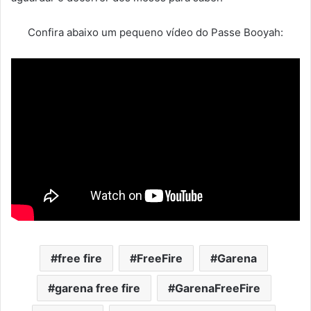
Confira abaixo um pequeno vídeo do Passe Booyah:
free fire
FreeFire
Garena
garena free fire
GarenaFreeFire