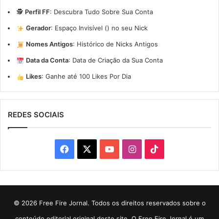
🕵️
Perfil FF
:
Descubra Tudo Sobre Sua Conta
Gerador
:
Espaço Invisível (ㅤ) no seu Nick
Nomes Antigos
:
Histórico de Nicks Antigos
Data da Conta
:
Data de Criação da Sua Conta
Likes
:
Ganhe até 100 Likes Por Dia
REDES SOCIAIS
Facebook
X
YouTube
Instagram
TikTok
© 2026 Free Fire Jornal. Todos os direitos reservados sobre o
conteúdo editorial original deste site. O Free Fire Jornal é um