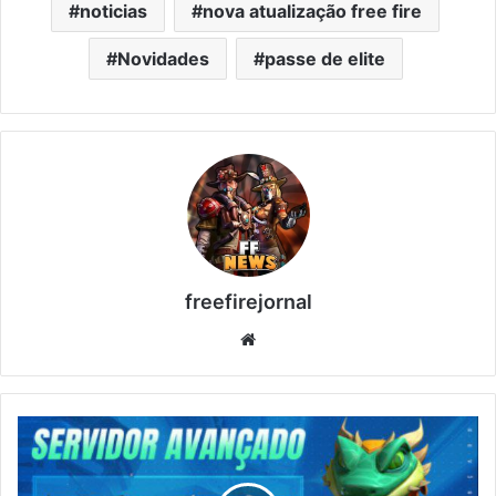
noticias
nova atualização free fire
Novidades
passe de elite
freefirejornal
Website
NOVIDADES
DO
SERVIDOR