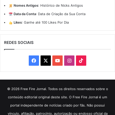
Nomes Antigos
:
Histórico de Nicks Antigos
Data da Conta
:
Data de Criação da Sua Conta
Likes
:
Ganhe até 100 Likes Por Dia
REDES SOCIAIS
Facebook
X
YouTube
Instagram
TikTok
© 2026 Free Fire Jornal. Todos os direitos reservados sobre o
conteúdo editorial original deste site. O Free Fire Jornal é um
portal independente de notícias criado por fãs. Não possui
vínculo, afiliação, patrocínio, autorização ou endosso oficial da