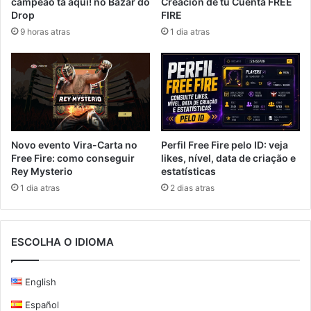
campeão tá aqui! no Bazar do
Creación de tu Cuenta FREE
Drop
FIRE
9 horas atras
1 dia atras
Novo evento Vira-Carta no
Perfil Free Fire pelo ID: veja
Free Fire: como conseguir
likes, nível, data de criação e
Rey Mysterio
estatísticas
1 dia atras
2 dias atras
ESCOLHA O IDIOMA
English
Español