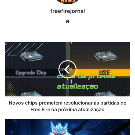
freefirejornal
Website
Novos
chips
prometem
revolucionar
as
partidas
do
Free
Fire
na
Novos chips prometem revolucionar as partidas do
próxima
Free Fire na próxima atualização
atualização
Primeiro
Token
Royale