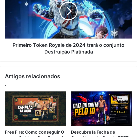
de
2024
trará
o
conjunto
Destruição
Platinada
Primeiro Token Royale de 2024 trará o conjunto
Destruição Platinada
Artigos relacionados
Free Fire: Como conseguir O
Descubre la Fecha de