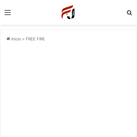
Menu
P
Inicio
>
FREE FIRE