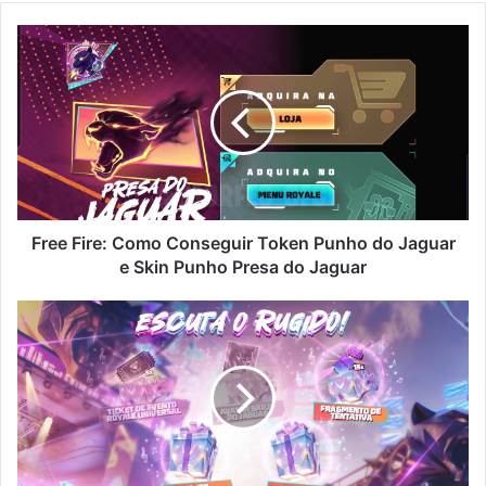
Free
Fire:
Como
Conseguir
Token
Punho
do
Jaguar
e
Skin
Free Fire: Como Conseguir Token Punho do Jaguar
Punho
e Skin Punho Presa do Jaguar
Presa
do
Free
Jaguar
Fire:
Como
Ganhar
Fragmento
no
Escuta
o