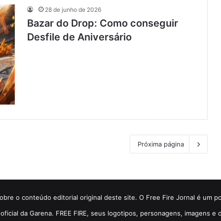
28 de junho de 2026
Bazar do Drop: Como conseguir
Desfile de Aniversário
Próxima página
bre o conteúdo editorial original deste site. O Free Fire Jornal é um p
so oficial da Garena. FREE FIRE, seus logotipos, personagens, imagens 