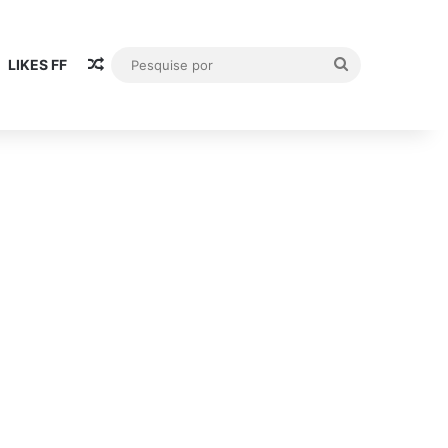
Artigo aleatório
Pesquise
LIKES FF
por