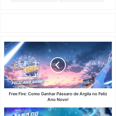
Free
Fire:
Como
Ganhar
Pássaro
de
Argila
no
Feliz
Ano
Free Fire: Como Ganhar Pássaro de Argila no Feliz
Novo!
Ano Novo!
Free
Fire: