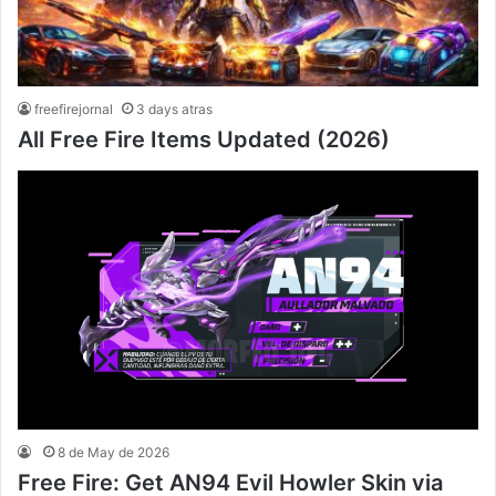
freefirejornal
3 days atras
All Free Fire Items Updated (2026)
8 de May de 2026
Free Fire: Get AN94 Evil Howler Skin via