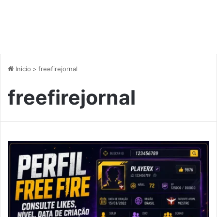
Inicio
>
freefirejornal
freefirejornal