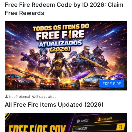
Free Fire Redeem Code by ID 2026: Claim
Free Rewards
FREE FIRE
freefirejornal
2 days atras
All Free Fire Items Updated (2026)