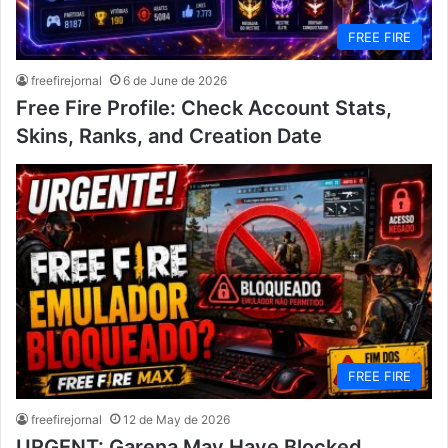
FREE FIRE
freefirejornal
6 de June de 2026
Free Fire Profile: Check Account Stats,
Skins, Ranks, and Creation Date
FREE FIRE
freefirejornal
12 de May de 2026
URGENT: Garena May Have Blocked