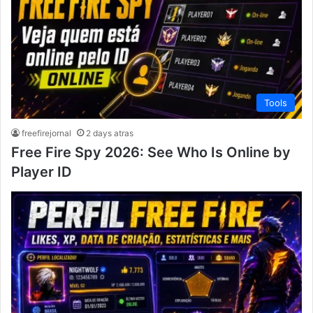
Tools
freefirejornal
2 days atras
Free Fire Spy 2026: See Who Is Online by
Player ID