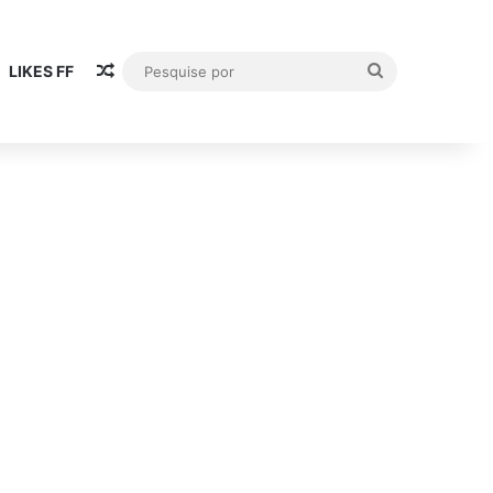
Artigo aleatório
Pesquise
LIKES FF
por