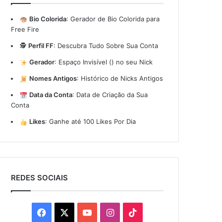
Bio Colorida
:
Gerador de Bio Colorida para
Free Fire
🕵️
Perfil FF
:
Descubra Tudo Sobre Sua Conta
Gerador
:
Espaço Invisível (ㅤ) no seu Nick
Nomes Antigos
:
Histórico de Nicks Antigos
Data da Conta
:
Data de Criação da Sua
Conta
Likes
:
Ganhe até 100 Likes Por Dia
REDES SOCIAIS
Facebook
X
YouTube
Instagram
TikTok