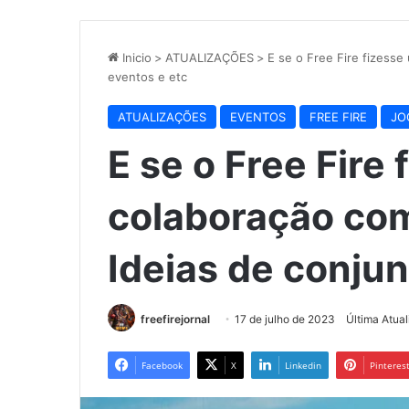
Inicio
>
ATUALIZAÇÕES
>
E se o Free Fire fizesse
eventos e etc
ATUALIZAÇÕES
EVENTOS
FREE FIRE
JO
E se o Free Fire
colaboração com
Ideias de conjun
freefirejornal
17 de julho de 2023
Última Atua
Facebook
X
Linkedin
Pinteres