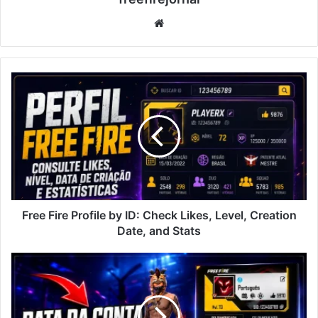
Website
Free
Fire
Profile
by
ID:
Check
Likes,
Level,
Creation
Date,
Free Fire Profile by ID: Check Likes, Level, Creation
and
Date, and Stats
Stats
How
to
Check
Your