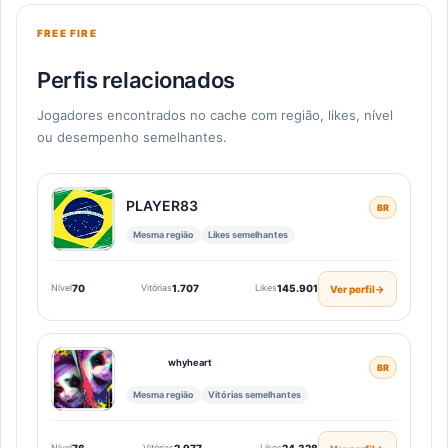
FREE FIRE
Perfis relacionados
Jogadores encontrados no cache com região, likes, nível
ou desempenho semelhantes.
PLAYERㅤ8З
BR
Mesma região
Likes semelhantes
Nível
70
Vitórias
1.707
Likes
145.901
Ver perfil
→
ﾠ ﾠʷʰʸʰᵉᵃʳᵗ
BR
Mesma região
Vitórias semelhantes
Nível
Vitórias
Likes