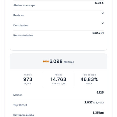
4.944
Abates com capa
0
Revives
0
Derrubados
232.751
Itens coletados
6.098
DUO
PARTIDAS
Vitórias
Abates
Taxa de capa
973
14.763
46,83%
15,96%
Taxa A/M 2,88
6.914
5.125
Mortes
2.037
(33,40%)
Top 10/5/3
3,35 km
Distância média