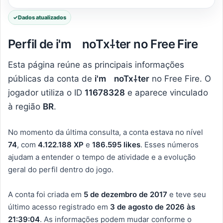
✓
Dados atualizados
Perfil de i'mﾠnoTx⸸ter no Free Fire
Esta página reúne as principais informações
públicas da conta de
i'mﾠnoTx⸸ter
no Free Fire. O
jogador utiliza o ID
11678328
e aparece vinculado
à região
BR
.
No momento da última consulta, a conta estava no nível
74
, com
4.122.188 XP
e
186.595 likes
. Esses números
ajudam a entender o tempo de atividade e a evolução
geral do perfil dentro do jogo.
A conta foi criada em
5 de dezembro de 2017
e teve seu
último acesso registrado em
3 de agosto de 2026 às
21:39:04
. As informações podem mudar conforme o