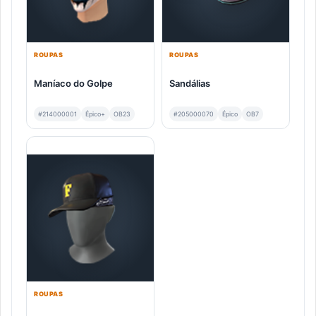
ROUPAS
ROUPAS
Maníaco do Golpe
Sandálias
#214000001
Épico+
OB23
#205000070
Épico
OB7
ROUPAS