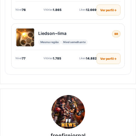
Nível
76
Vitórias
1.865
Likes
12.669
Ver perfil
→
Liedson~lima
BR
Mesma região
Nível semelhante
Nível
77
Vitórias
1.785
Likes
14.882
Ver perfil
→
freefirejornal