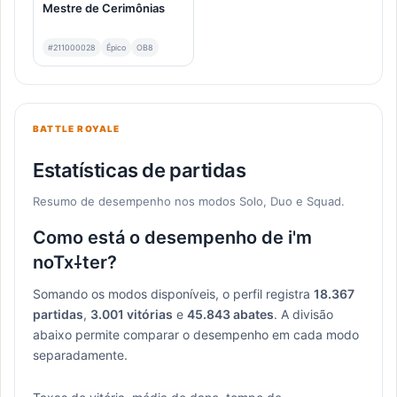
Mestre de Cerimônias
#211000028
Épico
OB8
BATTLE ROYALE
Estatísticas de partidas
Resumo de desempenho nos modos Solo, Duo e Squad.
Como está o desempenho de i'mﾠ
noTx⸸ter?
Somando os modos disponíveis, o perfil registra
18.367
partidas
,
3.001 vitórias
e
45.843 abates
. A divisão
abaixo permite comparar o desempenho em cada modo
separadamente.