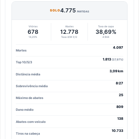
4.775
SOLO
PARTIDAS
Vitórias
Abates
Taxa de capa
678
12.778
38,69%
14,20%
Taxa A/M 3,12
4.944
4.097
Mortes
1.813
(37,97%)
Top 10/5/3
3,09 km
Distância média
8:27
Sobrevivência média
25
Máximo de abates
809
Dano médio
138
Abates com veículo
10.733
Tiros na cabeça