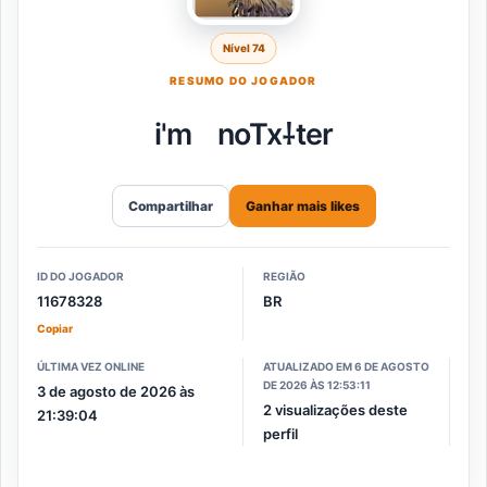
Nível 74
RESUMO DO JOGADOR
i'mﾠnoTx⸸ter
Compartilhar
Ganhar mais likes
ID DO JOGADOR
REGIÃO
11678328
BR
Copiar
ÚLTIMA VEZ ONLINE
ATUALIZADO EM 6 DE AGOSTO
DE 2026 ÀS 12:53:11
3 de agosto de 2026 às
2 visualizações deste
21:39:04
perfil