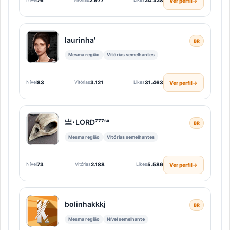
76
2.977
24.328
Ver perfil
→
laurinha'ㅤ
BR
Mesma região
Vitórias semelhantes
Nível
83
Vitórias
3.121
Likes
31.463
Ver perfil
→
亗･LORD⁷⁷⁷ˢˣ
BR
Mesma região
Vitórias semelhantes
Nível
73
Vitórias
2.188
Likes
5.586
Ver perfil
→
bolinhakkkjㅤ
BR
Mesma região
Nível semelhante