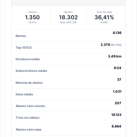
Vitórias
Abates
Taxa de capa
1.350
18.302
36,41%
18,01%
Taxa A/M 2,98
6.664
6.136
Mortes
2.376
(31,71%)
Top 10/5/3
3,49 km
Distância média
9:24
Sobrevivência média
37
Máximo de abates
1.031
Dano médio
207
Abates com veículo
18.123
Tiros na cabeça
6.664
Abates com capa