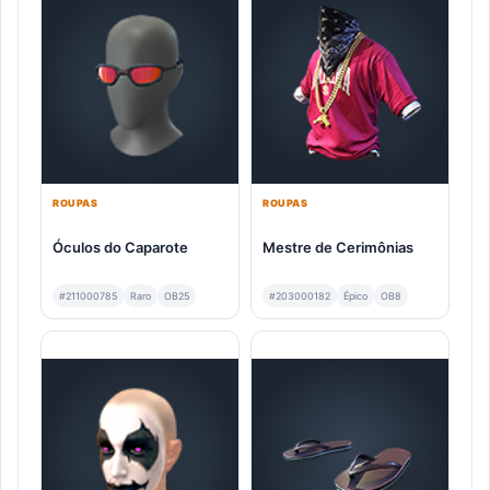
ROUPAS
ROUPAS
Óculos do Caparote
Mestre de Cerimônias
#211000785
Raro
OB25
#203000182
Épico
OB8