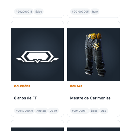
#902000011
Épico
#901000005
Raro
COLEÇÕES
ROUPAS
8 anos de FF
Mestre de Cerimônias
#904990070
Artefato
OB49
#204000111
Épico
OB8