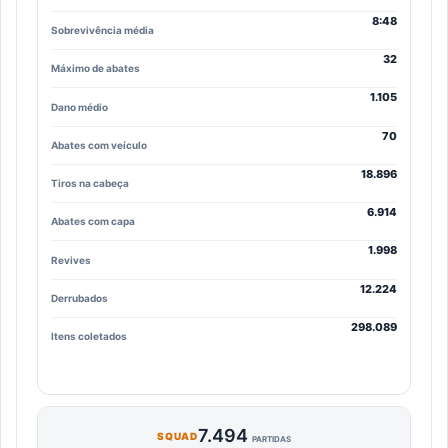
8:48
Sobrevivência média
32
Máximo de abates
1.105
Dano médio
70
Abates com veículo
18.896
Tiros na cabeça
6.914
Abates com capa
1.998
Revives
12.224
Derrubados
298.089
Itens coletados
7.494
SQUAD
PARTIDAS