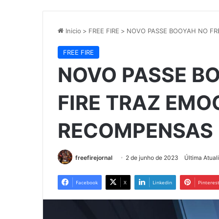
Inicio
>
FREE FIRE
>
NOVO PASSE BOOYAH NO FR
FREE FIRE
NOVO PASSE B
FIRE TRAZ EM
RECOMPENSAS 
freefirejornal
2 de junho de 2023
Última Atual
Facebook
X
Linkedin
Pinteres