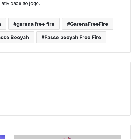
atividade ao jogo.
a
garena free fire
GarenaFreeFire
asse Booyah
Passe booyah Free Fire
BÚSSOLA