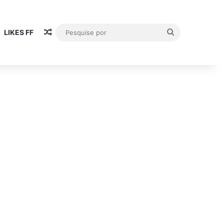
Artigo aleatório
Pesquise
LIKES FF
por