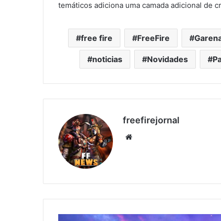
temáticos adiciona uma camada adicional de cri
free fire
FreeFire
Garen
noticias
Novidades
P
freefirejornal
Website
Curiosidades