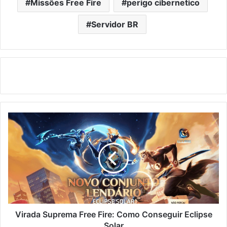
Missões Free Fire
perigo cibernetico
Servidor BR
Virada
Suprema
Free
Fire:
Como
Conseguir
Eclipse
Solar
Virada Suprema Free Fire: Como Conseguir Eclipse
Solar