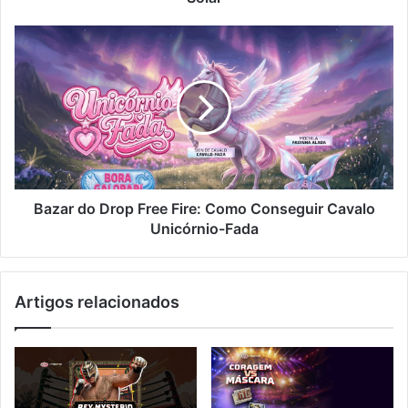
Bazar
do
Drop
Free
Fire:
Como
Conseguir
Cavalo
Unicórnio-
Fada
Bazar do Drop Free Fire: Como Conseguir Cavalo
Unicórnio-Fada
Artigos relacionados