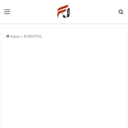
Menu
P
Inicio
>
EVENTOS