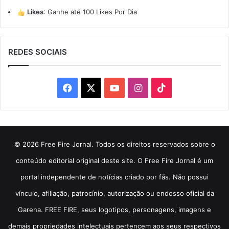
Likes
:
Ganhe até 100 Likes Por Dia
REDES SOCIAIS
Facebook
X
YouTube
Instagram
TikTok
© 2026 Free Fire Jornal. Todos os direitos reservados sobre o
conteúdo editorial original deste site. O Free Fire Jornal é um
portal independente de notícias criado por fãs. Não possui
vínculo, afiliação, patrocínio, autorização ou endosso oficial da
Garena. FREE FIRE, seus logotipos, personagens, imagens e
demais propriedades intelectuais pertencem aos seus respectivos