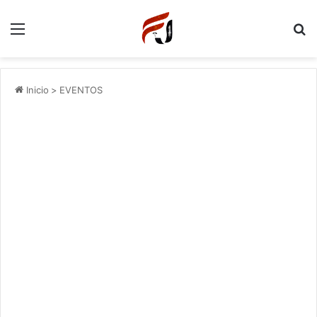
Menu
P
Inicio
>
EVENTOS