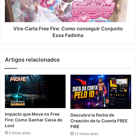
conseguir
Conjunto
Essa
Fadinha
Vira-Carta Free Fire: Como conseguir Conjunto
Essa Fadinha
Artigos relacionados
Impacto que Move no Free
Descubre la Fecha de
Fire: Como Ganhar Caixa de
Creación de tu Cuenta FREE
Loot
FIRE
2 horas atras
13 horas atras