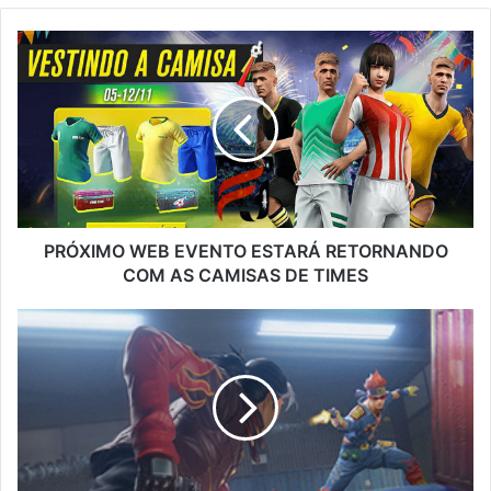
PRÓXIMO
WEB
EVENTO
ESTARÁ
RETORNANDO
COM
AS
CAMISAS
DE
TIMES
PRÓXIMO WEB EVENTO ESTARÁ RETORNANDO
COM AS CAMISAS DE TIMES
MODO
X1
RANQUEADO
NA
PRÓXIMA
ATUALIZAÇÃO