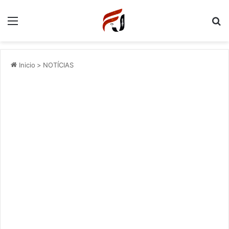
Menu
P
Inicio
>
NOTÍCIAS