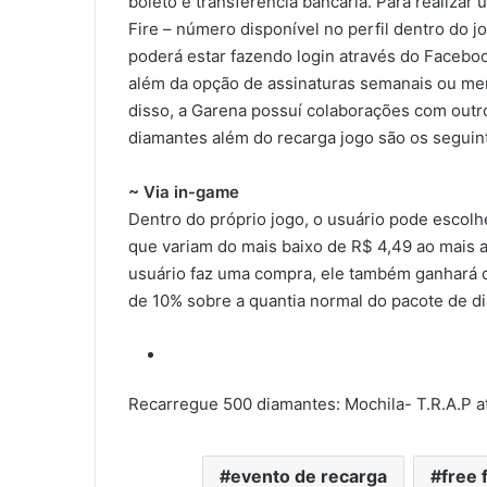
boleto e transferência bancária. Para realizar
Fire – número disponível no perfil dentro do 
poderá estar fazendo login através do Facebo
além da opção de assinaturas semanais ou me
disso, a Garena possuí colaborações com outro
diamantes além do recarga jogo são os seguin
~ Via in-game
Dentro do próprio jogo, o usuário pode escolhe
que variam do mais baixo de R$ 4,49 ao mais a
usuário faz uma compra, ele também ganhará d
de 10% sobre a quantia normal do pacote de d
Recarregue 500 diamantes: Mochila- T.R.A.P a
evento de recarga
free 