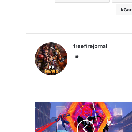
Gar
freefirejornal
Website
HOMEM-
ARANHA:
ATRAVÉS
DO
ARANHAVERSO,