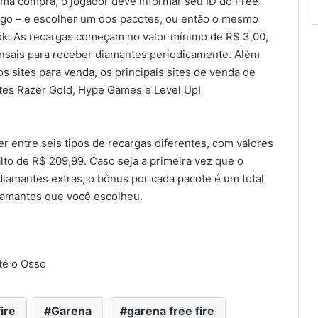
 uma compra, o jogador deve informar seu ID do Free
jogo – e escolher um dos pacotes, ou então o mesmo
ok. As recargas começam no valor mínimo de R$ 3,00,
nsais para receber diamantes periodicamente. Além
s sites para venda, os principais sites de venda de
tes Razer Gold, Hype Games e Level Up!
r entre seis tipos de recargas diferentes, com valores
lto de R$ 209,99. Caso seja a primeira vez que o
iamantes extras, o bônus por cada pacote é um total
iamantes que você escolheu.
té o Osso
fire
Garena
garena free fire