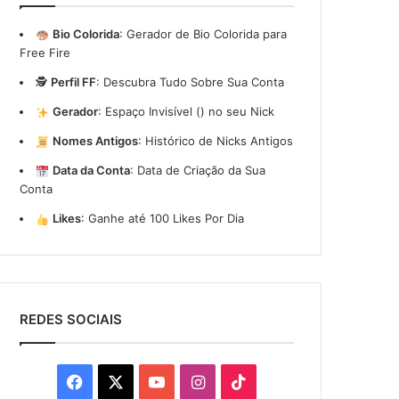
Bio Colorida
:
Gerador de Bio Colorida para
Free Fire
🕵️
Perfil FF
:
Descubra Tudo Sobre Sua Conta
Gerador
:
Espaço Invisível (ㅤ) no seu Nick
Nomes Antigos
:
Histórico de Nicks Antigos
Data da Conta
:
Data de Criação da Sua
Conta
Likes
:
Ganhe até 100 Likes Por Dia
REDES SOCIAIS
Facebook
X
YouTube
Instagram
TikTok