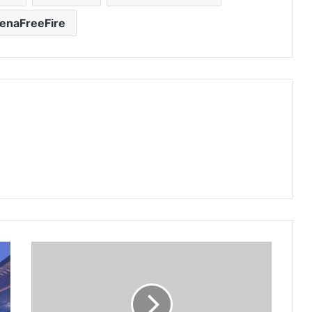
enaFreeFire
CODIGUIN
FREE
FIRE
DE
6°