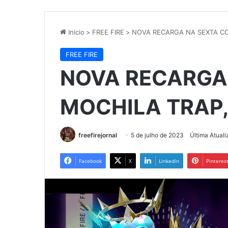
Inicio
>
FREE FIRE
>
NOVA RECARGA NA SEXTA CO
FREE FIRE
NOVA RECARGA
MOCHILA TRAP,
freefirejornal
5 de julho de 2023
Última Atuali
Facebook
X
Linkedin
Pinteres