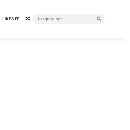
Artigo aleatório
Pesquise
LIKES FF
por