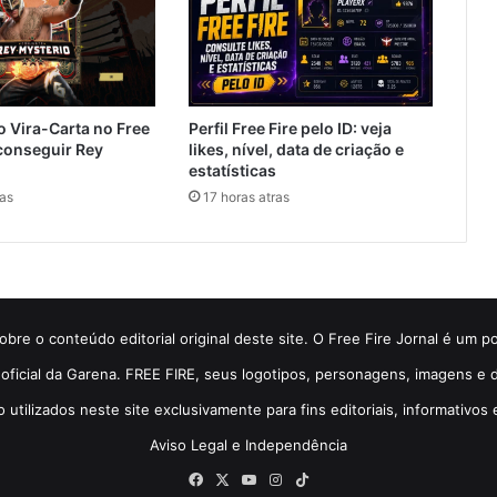
 Vira-Carta no Free
Perfil Free Fire pelo ID: veja
conseguir Rey
likes, nível, data de criação e
estatísticas
ras
17 horas atras
bre o conteúdo editorial original deste site. O Free Fire Jornal é um p
so oficial da Garena. FREE FIRE, seus logotipos, personagens, imagens 
o utilizados neste site exclusivamente para fins editoriais, informativos 
Aviso Legal e Independência
Facebook
X
YouTube
Instagram
TikTok