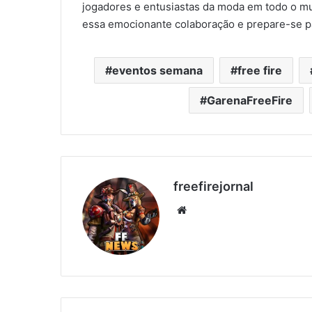
jogadores e entusiastas da moda em todo o m
essa emocionante colaboração e prepare-se par
eventos semana
free fire
GarenaFreeFire
freefirejornal
Website