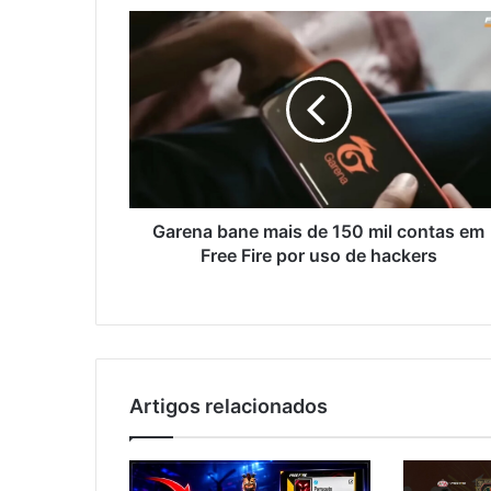
Garena
bane
mais
de
150
mil
contas
em
Free
Fire
Garena bane mais de 150 mil contas em
por
Free Fire por uso de hackers
uso
de
hackers
Artigos relacionados