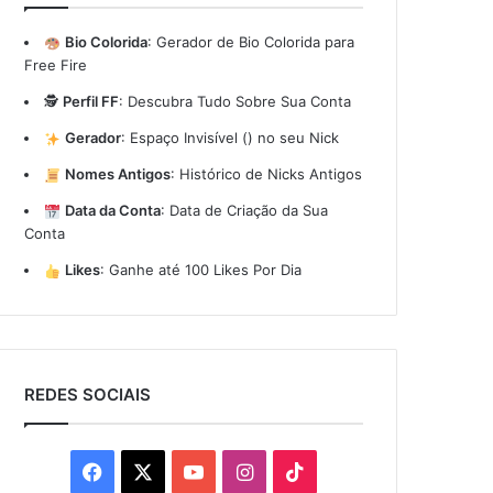
Bio Colorida
:
Gerador de Bio Colorida para
Free Fire
🕵️
Perfil FF
:
Descubra Tudo Sobre Sua Conta
Gerador
:
Espaço Invisível (ㅤ) no seu Nick
Nomes Antigos
:
Histórico de Nicks Antigos
Data da Conta
:
Data de Criação da Sua
Conta
Likes
:
Ganhe até 100 Likes Por Dia
REDES SOCIAIS
Facebook
X
YouTube
Instagram
TikTok