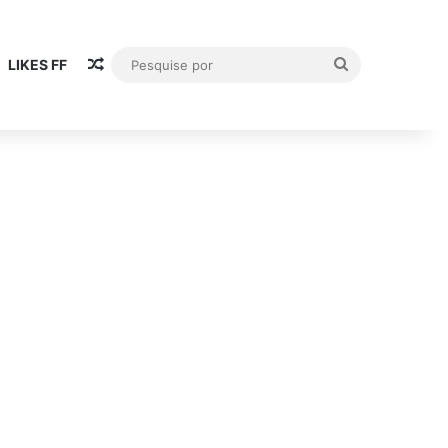
Artigo aleatório
Pesquise
LIKES FF
por