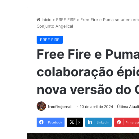
Inicio
>
FREE FIRE
>
Free Fire e Puma se unem em 
Conjunto Angelical
FREE FIRE
Free Fire e Pu
colaboração épi
nova versão do 
freefirejornal
10 de abril de 2024
Última Atual
Facebook
X
Linkedin
Pinteres