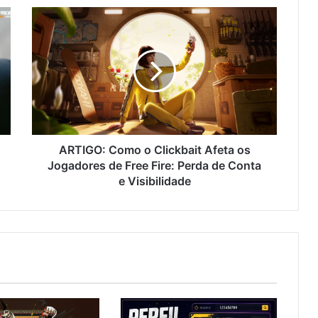
ARTIGO:
Como
o
Clickbait
Afeta
os
Jogadores
de
Free
Fire:
ARTIGO: Como o Clickbait Afeta os
Perda
Jogadores de Free Fire: Perda de Conta
de
e Visibilidade
Conta
e
Visibilidade