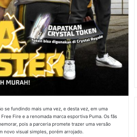
o se fundindo mais uma vez, e desta vez, em uma
 Free Fire e a renomada marca esportiva Puma. Os fãs
emorar, pois a parceria promete trazer uma versão
m novo visual simples, porém arrojado.