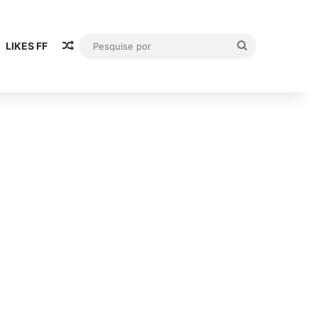
Artigo aleatório
Pesquise
LIKES FF
por