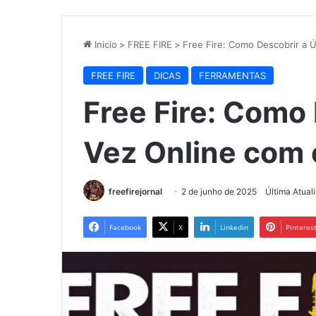
Inicio
>
FREE FIRE
>
Free Fire: Como Descobrir a Ú
FREE FIRE
DICAS
FERRAMENTAS
Free Fire: Como 
Vez Online com 
freefirejornal
2 de junho de 2025
Última Atual
Facebook
X
Linkedin
Pinteres