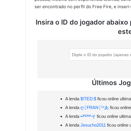
ser encontrado no perfil do Free Fire, e inser
Insira o ID do jogador abaixo
est
Últimos Jo
A lenda
$!TED:$
ficou online ulti
A lenda
ღ┊FRAN┊¹⁶あ
ficou onlin
A lenda
•ᴶᴴᴼᴺᴬそ
ficou online ultim
A lenda
Jesucho2011
ficou online