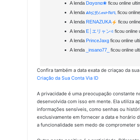
A lenda
Dαyαnα❀
ficou online ul
A lenda
ልክኗቿረጠሁክ̃ዐጊ
ficou onlin
A lenda
RENㅤAZUKA
ficou onlin
A lenda
E┊エリャンএ
ficou online
A lenda
PrinceㅤJaxg
ficou online u
A lenda
_insano77_
ficou online u
Confira também a data exata de criaçao da sua 
Criação da Sua Conta Via ID
A privacidade é uma preocupação constante no 
desenvolvida com isso em mente. Ela utiliza a
informações sensíveis, como senhas ou histór
exclusivamente em fornecer a data e horário d
a funcionalidade sem medo de comprometer su