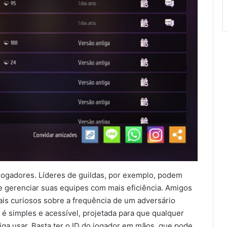
e jogadores. Líderes de guildas, por exemplo, podem
 e gerenciar suas equipes com mais eficiência. Amigos
ais curiosos sobre a frequência de um adversário
 é simples e acessível, projetada para que qualquer
ga usar. Basta ter o ID do jogador em mãos, que pode