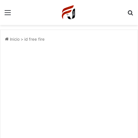
Menu
P
Inicio
>
id free fire