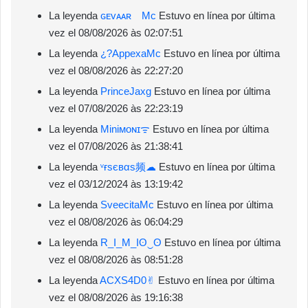
La leyenda
ɢᴇᴠᴀᴀʀ Mc
Estuvo en línea por última
vez el 08/08/2026 às 02:07:51
La leyenda
¿?ㅤAppexaㅤMc
Estuvo en línea por última
vez el 08/08/2026 às 22:27:20
La leyenda
PrinceㅤJaxg
Estuvo en línea por última
vez el 07/08/2026 às 22:23:19
La leyenda
Miniㅤㅤᴍᴏɴɪᯤ
Estuvo en línea por última
vez el 07/08/2026 às 21:38:41
La leyenda
ᵛғㅤѕєвαѕ频☁︎
Estuvo en línea por última
vez el 03/12/2024 às 13:19:42
La leyenda
SveecitaㅤMc
Estuvo en línea por última
vez el 08/08/2026 às 06:04:29
La leyenda
R_I_M_Iʘ⁠‿⁠ʘ
Estuvo en línea por última
vez el 08/08/2026 às 08:51:28
La leyenda
ACXS4D0✌︎︎
Estuvo en línea por última
vez el 08/08/2026 às 19:16:38