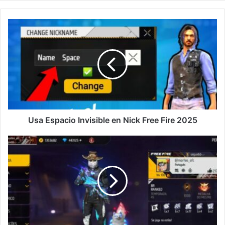
Usa
Espacio
Invisible
en
Nick
Free
Fire
2025
Usa Espacio Invisible en Nick Free Fire 2025
Consigue
100
Likes
por
Día
no
Free
Fire
con