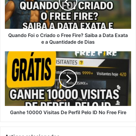
o
Free
Fire?
Saiba
a
Data
Quando Foi o Criado o Free Fire? Saiba a Data Exata
Exata
e a Quantidade de Dias
e
a
Ganhe
Quantidade
10000
de
Visitas
Dias
De
Perfil
Pelo
ID
No
Free
Fire
Ganhe 10000 Visitas De Perfil Pelo ID No Free Fire