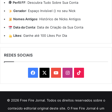
🕵️
Perfil FF
:
Descubra Tudo Sobre Sua Conta
Gerador
:
Espaço Invisível (ㅤ) no seu Nick
Nomes Antigos
:
Histórico de Nicks Antigos
Data da Conta
:
Data de Criação da Sua Conta
Likes
:
Ganhe até 100 Likes Por Dia
REDES SOCIAIS
Facebook
X
YouTube
Instagram
TikTok
© 2026 Free Fire Jornal. Todos os direitos reservados sobre o
conteúdo editorial original deste site. O Free Fire Jornal é um