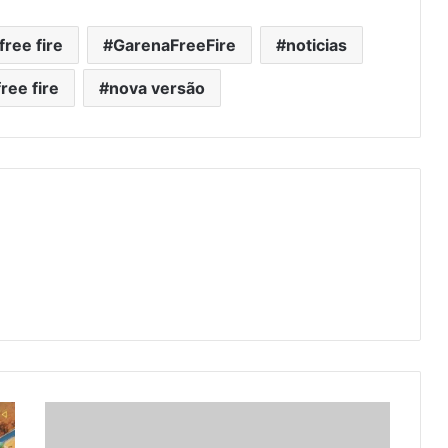
free fire
GarenaFreeFire
noticias
ree fire
nova versão
AGENDA
SEMANAL