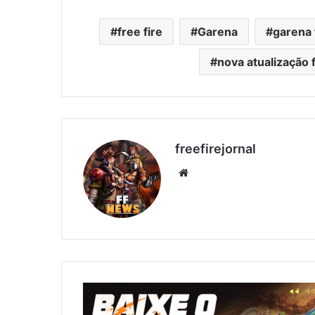
free fire
Garena
garena 
nova atualização f
freefirejornal
Website
BAIXE
JÁ