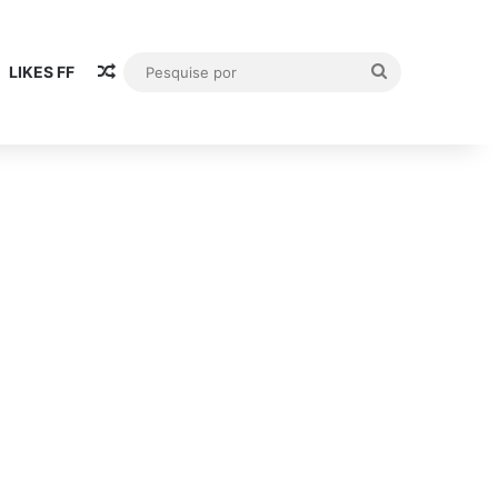
Artigo aleatório
Pesquise
LIKES FF
por