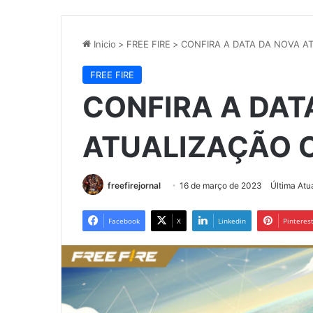
Inicio
>
FREE FIRE
>
CONFIRA A DATA DA NOVA A
FREE FIRE
CONFIRA A DAT
ATUALIZAÇÃO 
freefirejornal
16 de março de 2023
Última Atu
Facebook
X
Linkedin
Pinteres