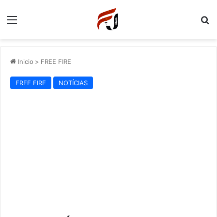
Menu
P
Inicio
>
FREE FIRE
FREE FIRE
NOTÍCIAS