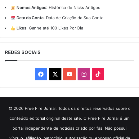
Nomes Antigos
:
Histórico de Nicks Antigos
Data da Conta
:
Data de Criação da Sua Conta
Likes
:
Ganhe até 100 Likes Por Dia
REDES SOCIAIS
Facebook
X
YouTube
Instagram
TikTok
© 2026 Free Fire Jornal. Todos os direitos reservados sobre o
conteúdo editorial original deste site. O Free Fire Jornal é um
portal independente de notícias criado por fãs. Não possui
vínculo, afiliação, patrocínio, autorização ou endosso oficial da