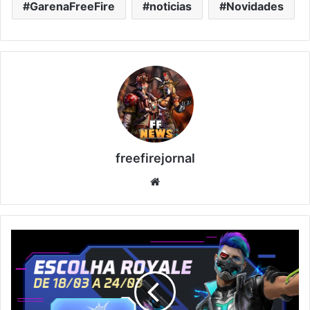
GarenaFreeFire
noticias
Novidades
freefirejornal
Website
NOVO
ESCOLHA
ROYALE
CIBORGUE,
CONFIRA!