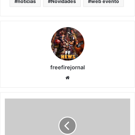
noticias
Novidades
web evento
freefirejornal
Website
CONFIRA
A
DATA
DA
NOVA
ATUALIZAÇÃO