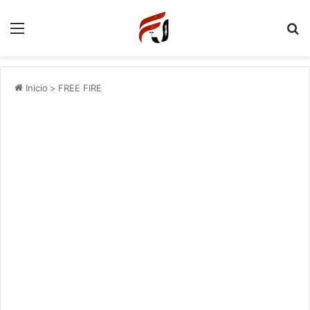
Menu
P
Inicio
>
FREE FIRE