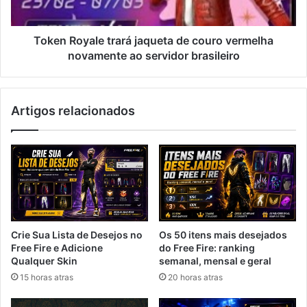
novamente
ao
servidor
Token Royale trará jaqueta de couro vermelha
brasileiro
novamente ao servidor brasileiro
Artigos relacionados
Crie Sua Lista de Desejos no
Os 50 itens mais desejados
Free Fire e Adicione
do Free Fire: ranking
Qualquer Skin
semanal, mensal e geral
15 horas atras
20 horas atras