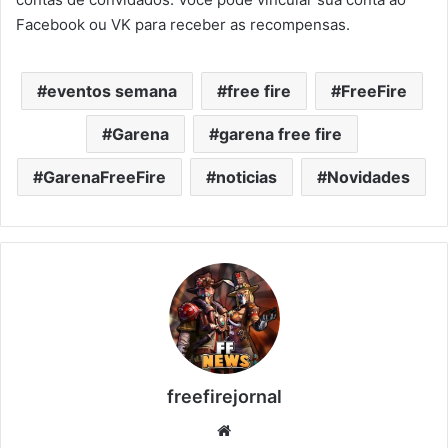
Facebook ou VK para receber as recompensas.
eventos semana
free fire
FreeFire
Garena
garena free fire
GarenaFreeFire
noticias
Novidades
freefirejornal
Website