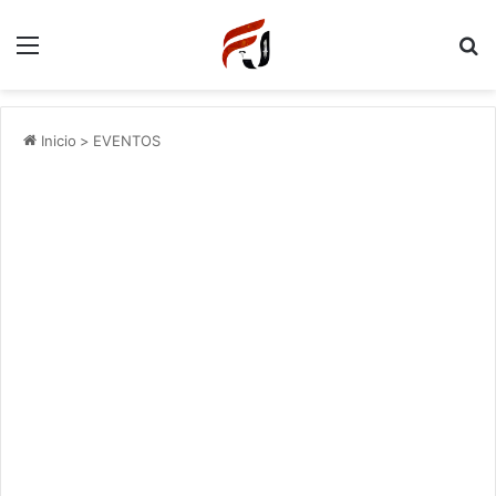
Menu
P
Inicio
>
EVENTOS