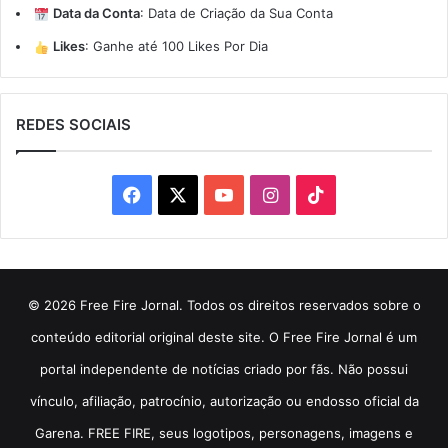
Data da Conta
:
Data de Criação da Sua Conta
Likes
:
Ganhe até 100 Likes Por Dia
REDES SOCIAIS
Facebook
X
YouTube
Instagram
TikTok
© 2026 Free Fire Jornal. Todos os direitos reservados sobre o
conteúdo editorial original deste site. O Free Fire Jornal é um
portal independente de notícias criado por fãs. Não possui
vínculo, afiliação, patrocínio, autorização ou endosso oficial da
Garena. FREE FIRE, seus logotipos, personagens, imagens e