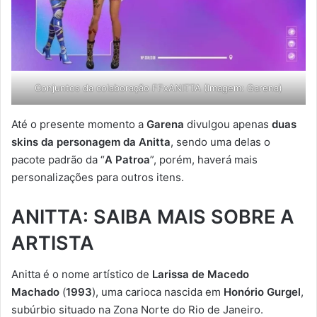
Conjuntos da colaboração FFxANITTA (Imagem: Garena)
Até o presente momento a
Garena
divulgou apenas
duas
skins da personagem da Anitta
, sendo uma delas o
pacote padrão da “
A Patroa
”, porém, haverá mais
personalizações para outros itens.
ANITTA: SAIBA MAIS SOBRE A
ARTISTA
Anitta é o nome artístico de
Larissa de Macedo
Machado
(
1993
), uma carioca nascida em
Honório Gurgel
,
subúrbio situado na Zona Norte do Rio de Janeiro.