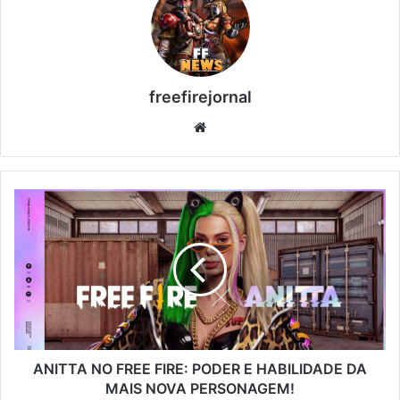
freefirejornal
Website
ANITTA
NO
FREE
FIRE:
PODER
E
HABILIDADE
DA
MAIS
NOVA
ANITTA NO FREE FIRE: PODER E HABILIDADE DA
PERSONAGEM!
MAIS NOVA PERSONAGEM!