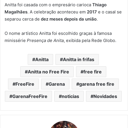
Anitta foi casada com o empresário carioca
Thiago
Magalhães
. A celebração aconteceu em
2017
e o casal se
separou cerca de
dez meses depois da união
.
O nome artístico Anitta foi escolhido graças à famosa
minissérie
Presença de Anita
, exibida pela Rede Globo.
Anitta
Anitta in frifas
Anitta no Free Fire
free fire
FreeFire
Garena
garena free fire
GarenaFreeFire
noticias
Novidades