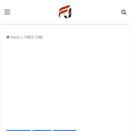
Menu
P
Inicio
>
FREE FIRE