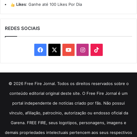
Likes
:
Ganhe até 100 Likes Por Dia
REDES SOCIAIS
Facebook
X
YouTube
Instagram
TikTok
© 2026 Free Fire Jornal. Todos os direitos reservados sobre o
conteúdo editorial original deste site. O Free Fire Jornal é um
portal independente de notícias criado por fãs. Não possui
vínculo, afiliação, patrocínio, autorização ou endosso oficial da
Garena. FREE FIRE, seus logotipos, personagens, imagens e
demais propriedades intelectuais pertencem aos seus respectivos