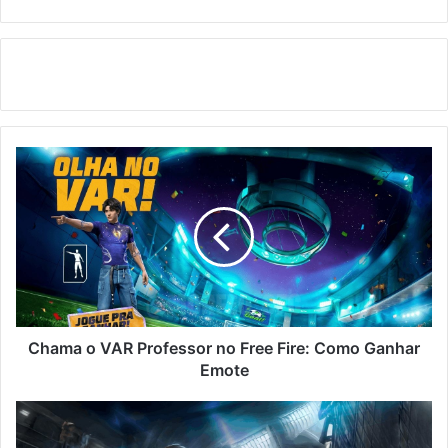
Chama
o
VAR
Professor
no
Free
Fire:
Como
Ganhar
Emote
Chama o VAR Professor no Free Fire: Como Ganhar
Emote
Vira-
Carta