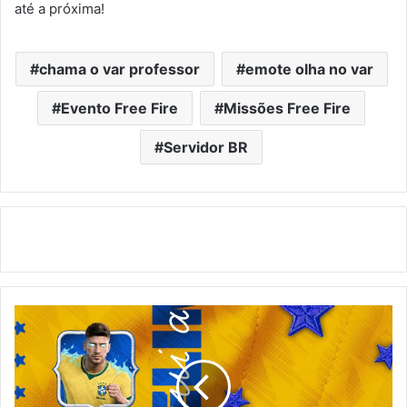
até a próxima!
chama o var professor
emote olha no var
Evento Free Fire
Missões Free Fire
Servidor BR
Free
Fire:
Como
Ganhar
Seleção