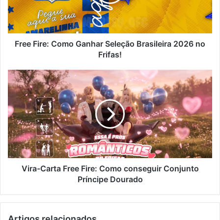
Brasileira
2026
no
Frifas!
Free Fire: Como Ganhar Seleção Brasileira 2026 no
Frifas!
Vira-
Carta
Free
Fire:
Como
conseguir
Conjunto
Príncipe
Dourado
Vira-Carta Free Fire: Como conseguir Conjunto
Príncipe Dourado
Artigos relacionados