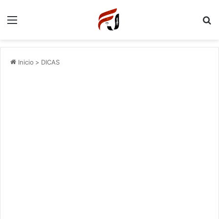
Menu
P
Inicio
>
DICAS