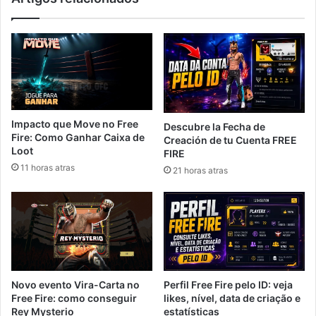
Impacto que Move no Free
Descubre la Fecha de
Fire: Como Ganhar Caixa de
Creación de tu Cuenta FREE
Loot
FIRE
11 horas atras
21 horas atras
Novo evento Vira-Carta no
Perfil Free Fire pelo ID: veja
Free Fire: como conseguir
likes, nível, data de criação e
Rey Mysterio
estatísticas