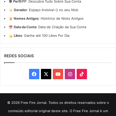
🕵️
Perfil FF
:
Descubra Tudo Sobre Sua Conta
Gerador
:
Espaço Invisível (ㅤ) no seu Nick
Nomes Antigos
:
Histórico de Nicks Antigos
Data da Conta
:
Data de Criação da Sua Conta
Likes
:
Ganhe até 100 Likes Por Dia
REDES SOCIAIS
Facebook
X
YouTube
Instagram
TikTok
© 2026 Free Fire Jornal. Todos os direitos reservados sobre o
conteúdo editorial original deste site. O Free Fire Jornal é um