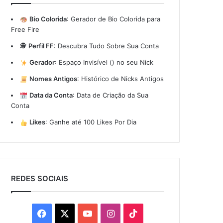
Bio Colorida
:
Gerador de Bio Colorida para
Free Fire
🕵️
Perfil FF
:
Descubra Tudo Sobre Sua Conta
Gerador
:
Espaço Invisível (ㅤ) no seu Nick
Nomes Antigos
:
Histórico de Nicks Antigos
Data da Conta
:
Data de Criação da Sua
Conta
Likes
:
Ganhe até 100 Likes Por Dia
REDES SOCIAIS
Facebook
X
YouTube
Instagram
TikTok