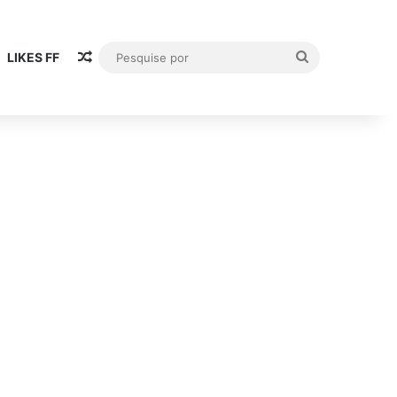
Artigo aleatório
Pesquise
LIKES FF
por