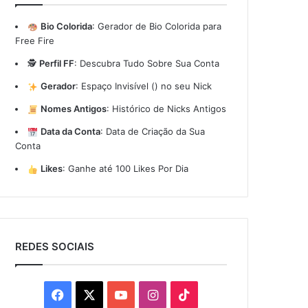
Bio Colorida
:
Gerador de Bio Colorida para
Free Fire
🕵️
Perfil FF
:
Descubra Tudo Sobre Sua Conta
Gerador
:
Espaço Invisível (ㅤ) no seu Nick
Nomes Antigos
:
Histórico de Nicks Antigos
Data da Conta
:
Data de Criação da Sua
Conta
Likes
:
Ganhe até 100 Likes Por Dia
REDES SOCIAIS
Facebook
X
YouTube
Instagram
TikTok