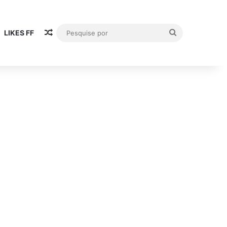
Artigo aleatório
Pesquise
LIKES FF
por