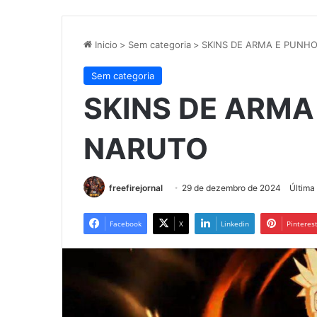
Inicio
>
Sem categoria
>
SKINS DE ARMA E PUNH
Sem categoria
SKINS DE ARMA
NARUTO
freefirejornal
29 de dezembro de 2024
Última
Facebook
X
Linkedin
Pinteres