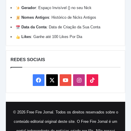
Gerador
:
Espaço Invisível (ㅤ) no seu Nick
Nomes Antigos
:
Histórico de Nicks Antigos
Data da Conta
:
Data de Criação da Sua Conta
Likes
:
Ganhe até 100 Likes Por Dia
REDES SOCIAIS
Facebook
X
YouTube
Instagram
TikTok
© 2026 Free Fire Jornal. Todos os direitos reservados sobre o
conteúdo editorial original deste site. O Free Fire Jornal é um
portal independente de notícias criado por fãs. Não possui