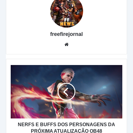
freefirejornal
Website
NERFS
E
BUFFS
DOS
PERSONAGENS
DA
PRÓXIMA
ATUALIZAÇÃO
OB48
NERFS E BUFFS DOS PERSONAGENS DA
PRÓXIMA ATUALIZAÇÃO OB48