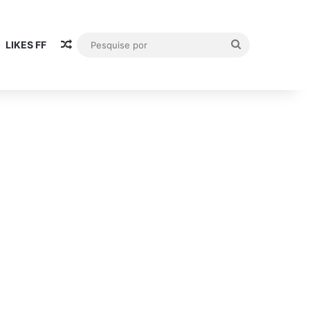
Artigo aleatório
Pesquise
LIKES FF
por