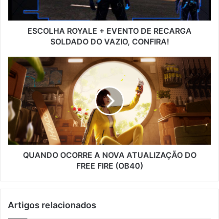
DO
VAZIO,
CONFIRA!
ESCOLHA ROYALE + EVENTO DE RECARGA
SOLDADO DO VAZIO, CONFIRA!
QUANDO
OCORRE
A
NOVA
ATUALIZAÇÃO
DO
FREE
FIRE
(OB40)
QUANDO OCORRE A NOVA ATUALIZAÇÃO DO
FREE FIRE (OB40)
Artigos relacionados