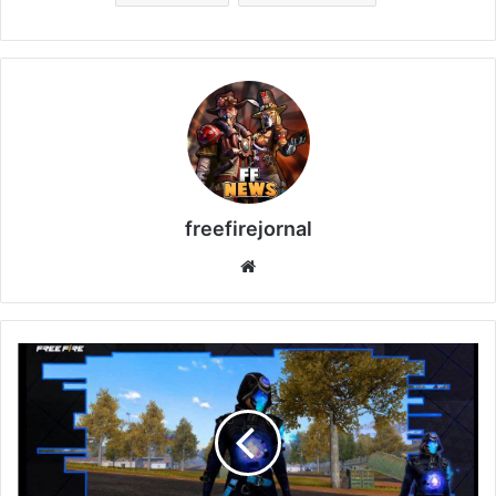
freefirejornal
Website
ESCOLHA
ROYALE
+
EVENTO
DE
RECARGA
SOLDADO