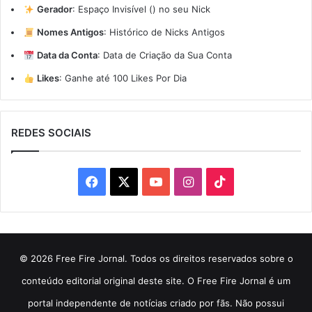
Gerador
:
Espaço Invisível (ㅤ) no seu Nick
Nomes Antigos
:
Histórico de Nicks Antigos
Data da Conta
:
Data de Criação da Sua Conta
Likes
:
Ganhe até 100 Likes Por Dia
REDES SOCIAIS
Facebook
X
YouTube
Instagram
TikTok
© 2026 Free Fire Jornal. Todos os direitos reservados sobre o
conteúdo editorial original deste site. O Free Fire Jornal é um
portal independente de notícias criado por fãs. Não possui