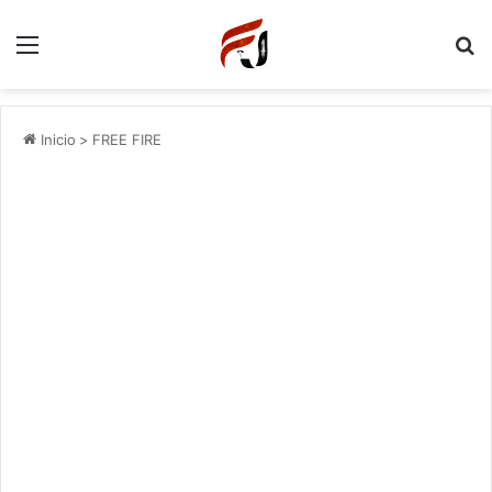
Menu
P
Inicio
>
FREE FIRE