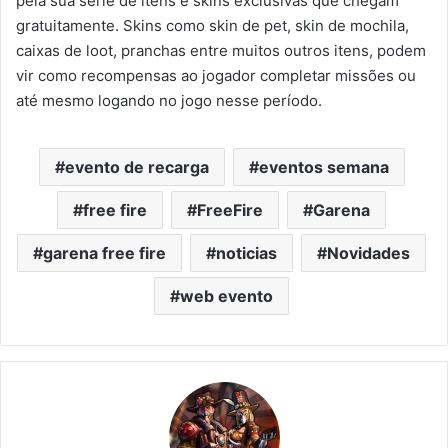
pela sua série de itens e skins exclusivas que chegam
gratuitamente. Skins como skin de pet, skin de mochila,
caixas de loot, pranchas entre muitos outros itens, podem
vir como recompensas ao jogador completar missões ou
até mesmo logando no jogo nesse período.
evento de recarga
eventos semana
free fire
FreeFire
Garena
garena free fire
noticias
Novidades
web evento