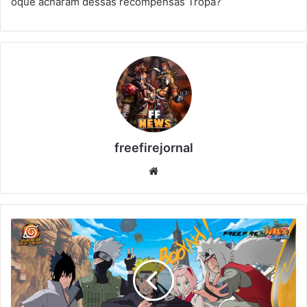
oque acharam dessas recompensas Tropa?
freefirejornal
Website
DATA
DE
QUANDO
VAI
CHEGAR
AS