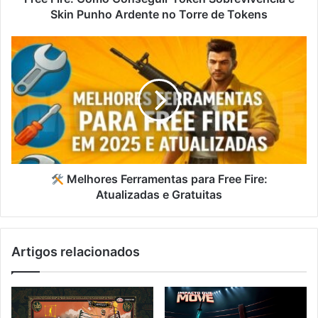
no
Skin Punho Ardente no Torre de Tokens
Torre
de
Tokens
Melhores
Ferramentas
para
Free
Fire:
Atualizadas
e
Gratuitas
Melhores Ferramentas para Free Fire:
Atualizadas e Gratuitas
Artigos relacionados