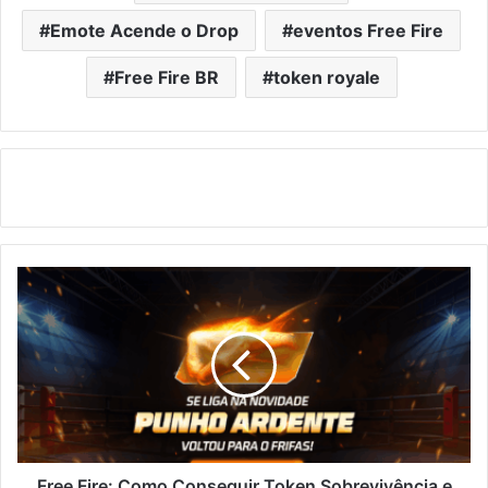
Emote Acende o Drop
eventos Free Fire
Free Fire BR
token royale
Free
Fire:
Como
Conseguir
Token
Sobrevivência
e
Skin
Punho
Ardente
Free Fire: Como Conseguir Token Sobrevivência e