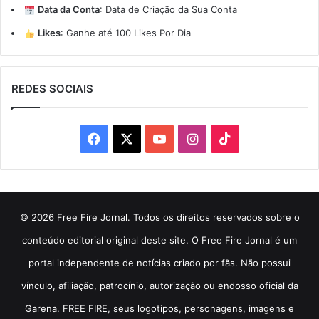
Data da Conta
:
Data de Criação da Sua Conta
Likes
:
Ganhe até 100 Likes Por Dia
REDES SOCIAIS
Facebook
X
YouTube
Instagram
TikTok
© 2026 Free Fire Jornal. Todos os direitos reservados sobre o
conteúdo editorial original deste site. O Free Fire Jornal é um
portal independente de notícias criado por fãs. Não possui
vínculo, afiliação, patrocínio, autorização ou endosso oficial da
Garena. FREE FIRE, seus logotipos, personagens, imagens e