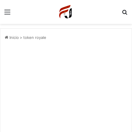
Menu
P
Inicio
>
token royale