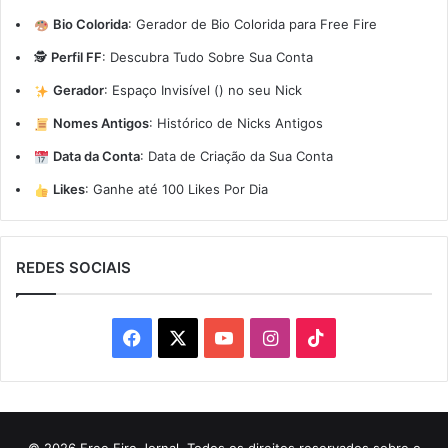
Bio Colorida
:
Gerador de Bio Colorida para Free Fire
🕵️
Perfil FF
:
Descubra Tudo Sobre Sua Conta
Gerador
:
Espaço Invisível (ㅤ) no seu Nick
Nomes Antigos
:
Histórico de Nicks Antigos
Data da Conta
:
Data de Criação da Sua Conta
Likes
:
Ganhe até 100 Likes Por Dia
REDES SOCIAIS
Facebook
X
YouTube
Instagram
TikTok
© 2026 Free Fire Jornal. Todos os direitos reservados sobre o