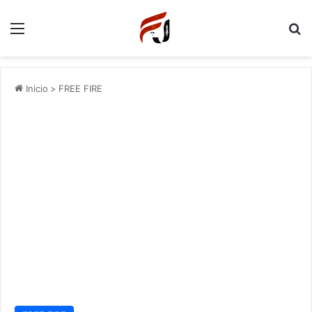
Menu
P
Inicio
>
FREE FIRE