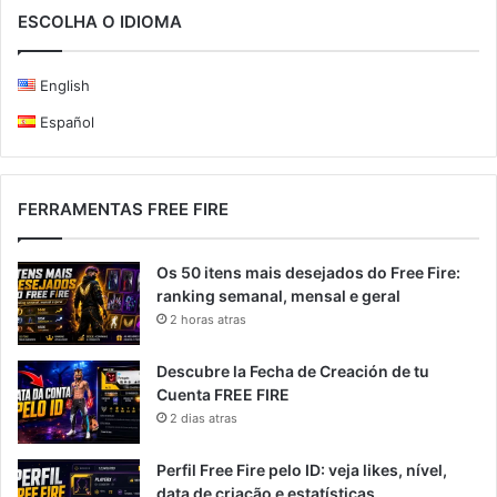
ESCOLHA O IDIOMA
English
Español
FERRAMENTAS FREE FIRE
Os 50 itens mais desejados do Free Fire:
ranking semanal, mensal e geral
2 horas atras
Descubre la Fecha de Creación de tu
Cuenta FREE FIRE
2 dias atras
Perfil Free Fire pelo ID: veja likes, nível,
data de criação e estatísticas