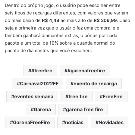
Dentro do próprio jogo, o usuário pode escolher entre
seis tipos de recargas diferentes, com valores que variam
do mais baixo de
R$ 4,49
ao mais alto de
R$ 209,99
. Caso
seja a primeira vez que o usuário faz uma compra, ele
também ganhará diamantes extras, o bônus por cada
pacote é um total de
10%
sobre a quantia normal do
pacote de diamantes que você escolheu.
#freefire
#garenafreefire
Carnaval2022FF
evento de recarga
eventos semana
free fire
FreeFire
Garena
garena free fire
GarenaFreeFire
noticias
Novidades