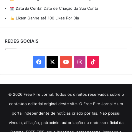
Data da Conta
:
Data de Criação da Sua Conta
Likes
:
Ganhe até 100 Likes Por Dia
REDES SOCIAIS
Facebook
X
YouTube
Instagram
TikTok
© 2026 Free Fire Jornal. Todos os direitos reservados sobre o
conteúdo editorial original deste site. O Free Fire Jornal é um
portal independente de notícias criado por fãs. Não possui
vínculo, afiliação, patrocínio, autorização ou endosso oficial da
Garena. FREE FIRE, seus logotipos, personagens, imagens e