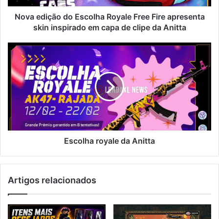
skin
inspirado
Nova edição do Escolha Royale Free Fire apresenta
em
skin inspirado em capa de clipe da Anitta
capa
de
Escolha
clipe
royale
da
da
Anitta
Anitta
Escolha royale da Anitta
Artigos relacionados