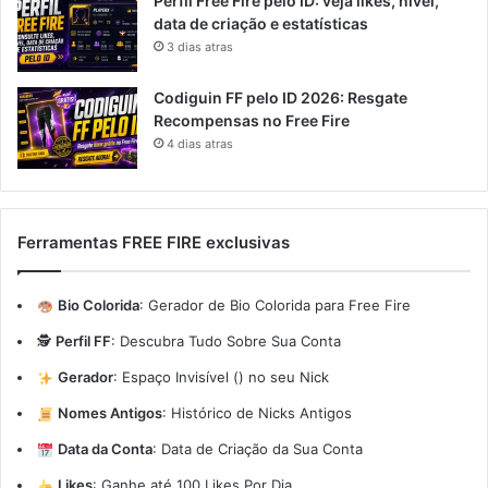
Perfil Free Fire pelo ID: veja likes, nível,
data de criação e estatísticas
3 dias atras
Codiguin FF pelo ID 2026: Resgate
Recompensas no Free Fire
4 dias atras
Ferramentas FREE FIRE exclusivas
Bio Colorida
:
Gerador de Bio Colorida para Free Fire
🕵️
Perfil FF
:
Descubra Tudo Sobre Sua Conta
Gerador
:
Espaço Invisível (ㅤ) no seu Nick
Nomes Antigos
:
Histórico de Nicks Antigos
Data da Conta
:
Data de Criação da Sua Conta
Likes
:
Ganhe até 100 Likes Por Dia