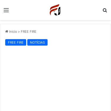
Menu
P
Inicio
>
FREE FIRE
FREE FIRE
NOTÍCIAS