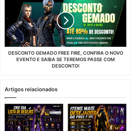
GEMADO
FREE
FIRE,
CONFIRA
O
NOVO
EVENTO
E
SAIBA
DESCONTO GEMADO FREE FIRE, CONFIRA O NOVO
SE
EVENTO E SAIBA SE TEREMOS PASSE COM
TEREMOS
DESCONTO!
PASSE
COM
DESCONTO!
Artigos relacionados