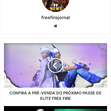
freefirejornal
Website
CONFIRA
A
PRÉ-
VENDA
DO
PRÓXIMO
PASSE
DE
ELITE
FREE
CONFIRA A PRÉ-VENDA DO PRÓXIMO PASSE DE
FIRE
ELITE FREE FIRE
DESCONTO